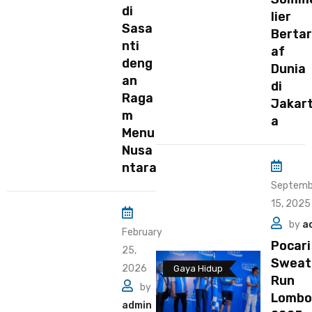
di
lier
Sasa
Bertar
nti
af
deng
Dunia
an
di
Raga
Jakar
m
a
Menu
Nusa
ntara
Septemb
15, 2025
by
a
February
Pocari
25,
Sweat
2026
Gaya Hidup
Run
by
Lombo
admin