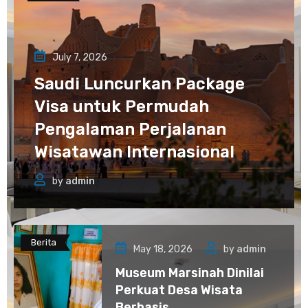
July 7, 2026
Saudi Luncurkan Package
Visa untuk Permudah
Pengalaman Perjalanan
Wisatawan Internasional
by
admin
Berita
May 18, 2026
by
admin
Museum Marsinah Dinilai
Perkuat Desa Wisata
Berbasis