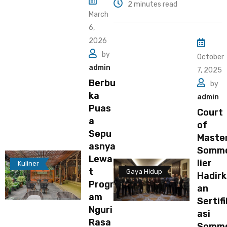
2 minutes read
March
6,
2026
by
October
admin
7, 2025
Berbu
by
ka
admin
Puas
Court
a
of
Sepu
Maste
asnya
Somm
Lewa
lier
Kuliner
t
Gaya Hidup
Hadirk
Progr
an
am
Sertifi
Nguri
asi
Rasa
Somm