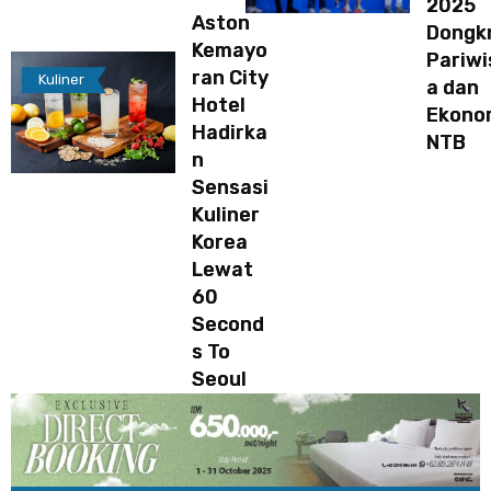
2025
Aston
Dongk
Kemayo
Pariwi
ran City
Kuliner
a dan
Hotel
Ekono
Hadirka
NTB
n
Sensasi
Kuliner
Korea
Lewat
60
Second
s To
Seoul