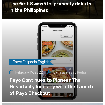
The first Swissôtel property debuts
in the Philippines
TravelEatpedia English
February 19, 2022
by
TraveleEat Pedia
Payo Continues to Pioneer The
Hospitality Industry with the Launch
of Payo Checkout