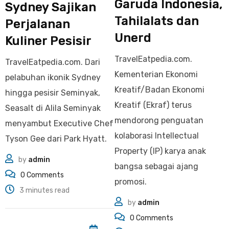
Garuda Indonesia,
Sydney Sajikan
Tahilalats dan
Perjalanan
Unerd
Kuliner Pesisir
TravelEatpedia.com.
TravelEatpedia.com. Dari
Kementerian Ekonomi
pelabuhan ikonik Sydney
Kreatif/Badan Ekonomi
hingga pesisir Seminyak,
Kreatif (Ekraf) terus
Seasalt di Alila Seminyak
mendorong penguatan
menyambut Executive Chef
kolaborasi Intellectual
Tyson Gee dari Park Hyatt.
Property (IP) karya anak
by
admin
bangsa sebagai ajang
0
Comments
promosi.
3 minutes read
by
admin
0
Comments