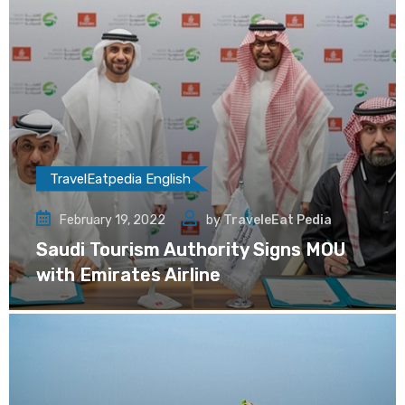
TravelEatpedia English
February 19, 2022
by
TraveleEat Pedia
Saudi Tourism Authority Signs MOU
with Emirates Airline