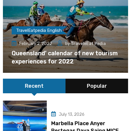
TravelEatpedia English
February 2, 2022
by
TraveleEat Pedia
Queensland’ calendar of new tourism
experiences for 2022
Recent
Popular
July 13, 2026
Marbella Place Anyer
Pertegas Daya Saing MICE