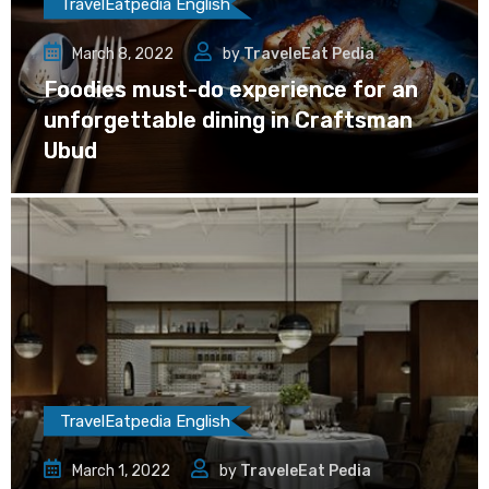
TravelEatpedia English
March 8, 2022
by
TraveleEat Pedia
Foodies must-do experience for an
unforgettable dining in Craftsman
Ubud
TravelEatpedia English
March 1, 2022
by
TraveleEat Pedia